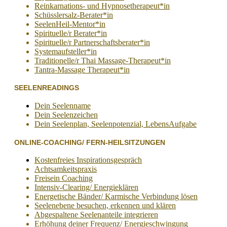
Reinkarnations- und Hypnosetherapeut*in
Schüsslersalz-Berater*in
SeelenHeil-Mentor*in
Spirituelle/r Berater*in
Spirituelle/r Partnerschaftsberater*in
Systemaufsteller*in
Traditionelle/r Thai Massage-Therapeut*in
Tantra-Massage Therapeut*in
SEELENREADINGS
Dein Seelenname
Dein Seelenzeichen
Dein Seelenplan, Seelenpotenzial, LebensAufgabe
ONLINE-COACHING/ FERN-HEILSITZUNGEN
Kostenfreies Inspirationsgespräch
Achtsamkeitspraxis
Freisein Coaching
Intensiv-Clearing/ Energieklären
Energetische Bänder/ Karmische Verbindung lösen
Seelenebene besuchen, erkennen und klären
Abgespaltene Seelenanteile integrieren
Erhöhung deiner Frequenz/ Energieschwingung