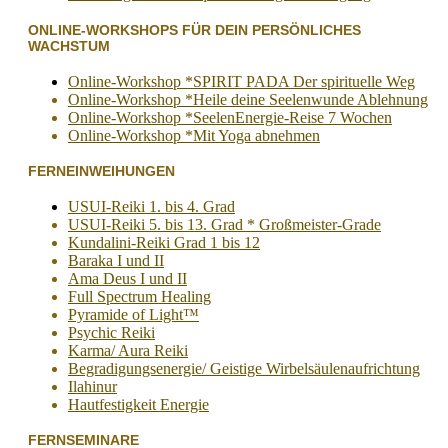
ONLINE-WORKSHOPS FÜR DEIN PERSÖNLICHES
WACHSTUM
Online-Workshop *SPIRIT PADA Der spirituelle Weg
Online-Workshop *Heile deine Seelenwunde Ablehnung
Online-Workshop *SeelenEnergie-Reise 7 Wochen
Online-Workshop *Mit Yoga abnehmen
FERNEINWEIHUNGEN
USUI-Reiki 1. bis 4. Grad
USUI-Reiki 5. bis 13. Grad * Großmeister-Grade
Kundalini-Reiki Grad 1 bis 12
Baraka I und II
Ama Deus I und II
Full Spectrum Healing
Pyramide of Light™
Psychic Reiki
Karma/ Aura Reiki
Begradigungsenergie/ Geistige Wirbelsäulenaufrichtung
Ilahinur
Hautfestigkeit Energie
FERNSEMINARE