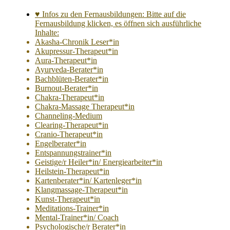
♥ Infos zu den Fernausbildungen: Bitte auf die
Fernausbildung klicken, es öffnen sich ausführliche
Inhalte:
Akasha-Chronik Leser*in
Akupressur-Therapeut*in
Aura-Therapeut*in
Ayurveda-Berater*in
Bachblüten-Berater*in
Burnout-Berater*in
Chakra-Therapeut*in
Chakra-Massage Therapeut*in
Channeling-Medium
Clearing-Therapeut*in
Cranio-Therapeut*in
Engelberater*in
Entspannungstrainer*in
Geistige/r Heiler*in/ Energiearbeiter*in
Heilstein-Therapeut*in
Kartenberater*in/ Kartenleger*in
Klangmassage-Therapeut*in
Kunst-Therapeut*in
Meditations-Trainer*in
Mental-Trainer*in/ Coach
Psychologische/r Berater*in