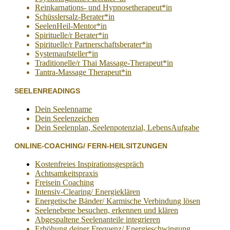
Reinkarnations- und Hypnosetherapeut*in
Schüsslersalz-Berater*in
SeelenHeil-Mentor*in
Spirituelle/r Berater*in
Spirituelle/r Partnerschaftsberater*in
Systemaufsteller*in
Traditionelle/r Thai Massage-Therapeut*in
Tantra-Massage Therapeut*in
SEELENREADINGS
Dein Seelenname
Dein Seelenzeichen
Dein Seelenplan, Seelenpotenzial, LebensAufgabe
ONLINE-COACHING/ FERN-HEILSITZUNGEN
Kostenfreies Inspirationsgespräch
Achtsamkeitspraxis
Freisein Coaching
Intensiv-Clearing/ Energieklären
Energetische Bänder/ Karmische Verbindung lösen
Seelenebene besuchen, erkennen und klären
Abgespaltene Seelenanteile integrieren
Erhöhung deiner Frequenz/ Energieschwingung