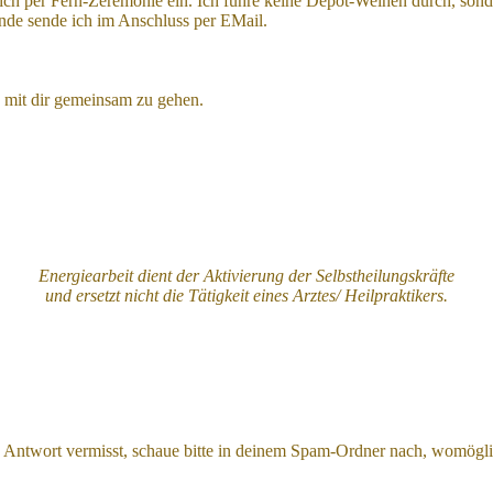
ch per Fern-Zeremonie ein. Ich führe keine Depot-Weihen durch, sonde
nde sende ich im Anschluss per EMail.
s mit dir gemeinsam zu gehen.
Energiearbeit dient der Aktivierung der Selbstheilungskräfte
und ersetzt nicht die Tätigkeit eines Arztes/ Heilpraktikers.
 Antwort vermisst, schaue bitte in deinem Spam-Ordner nach, womöglich