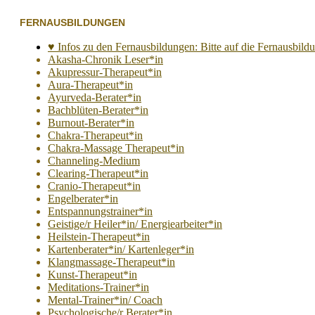
FERNAUSBILDUNGEN
♥ Infos zu den Fernausbildungen: Bitte auf die Fernausbildun
Akasha-Chronik Leser*in
Akupressur-Therapeut*in
Aura-Therapeut*in
Ayurveda-Berater*in
Bachblüten-Berater*in
Burnout-Berater*in
Chakra-Therapeut*in
Chakra-Massage Therapeut*in
Channeling-Medium
Clearing-Therapeut*in
Cranio-Therapeut*in
Engelberater*in
Entspannungstrainer*in
Geistige/r Heiler*in/ Energiearbeiter*in
Heilstein-Therapeut*in
Kartenberater*in/ Kartenleger*in
Klangmassage-Therapeut*in
Kunst-Therapeut*in
Meditations-Trainer*in
Mental-Trainer*in/ Coach
Psychologische/r Berater*in