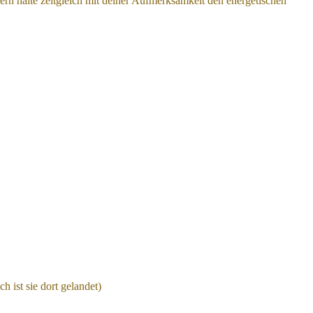
rn halte zeitgleich mit deiner Aufmerksamkeit den energetischen
 ist sie dort gelandet)