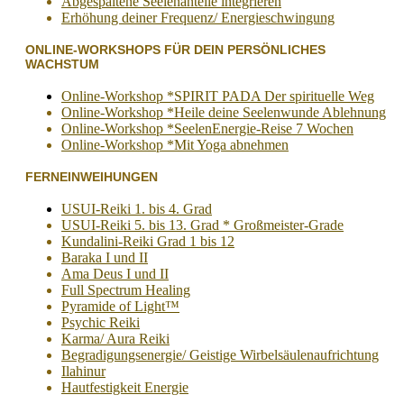
Abgespaltene Seelenanteile integrieren
Erhöhung deiner Frequenz/ Energieschwingung
ONLINE-WORKSHOPS FÜR DEIN PERSÖNLICHES
WACHSTUM
Online-Workshop *SPIRIT PADA Der spirituelle Weg
Online-Workshop *Heile deine Seelenwunde Ablehnung
Online-Workshop *SeelenEnergie-Reise 7 Wochen
Online-Workshop *Mit Yoga abnehmen
FERNEINWEIHUNGEN
USUI-Reiki 1. bis 4. Grad
USUI-Reiki 5. bis 13. Grad * Großmeister-Grade
Kundalini-Reiki Grad 1 bis 12
Baraka I und II
Ama Deus I und II
Full Spectrum Healing
Pyramide of Light™
Psychic Reiki
Karma/ Aura Reiki
Begradigungsenergie/ Geistige Wirbelsäulenaufrichtung
Ilahinur
Hautfestigkeit Energie