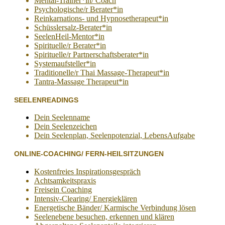
Mental-Trainer*in/ Coach
Psychologische/r Berater*in
Reinkarnations- und Hypnosetherapeut*in
Schüsslersalz-Berater*in
SeelenHeil-Mentor*in
Spirituelle/r Berater*in
Spirituelle/r Partnerschaftsberater*in
Systemaufsteller*in
Traditionelle/r Thai Massage-Therapeut*in
Tantra-Massage Therapeut*in
SEELENREADINGS
Dein Seelenname
Dein Seelenzeichen
Dein Seelenplan, Seelenpotenzial, LebensAufgabe
ONLINE-COACHING/ FERN-HEILSITZUNGEN
Kostenfreies Inspirationsgespräch
Achtsamkeitspraxis
Freisein Coaching
Intensiv-Clearing/ Energieklären
Energetische Bänder/ Karmische Verbindung lösen
Seelenebene besuchen, erkennen und klären