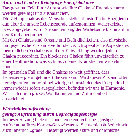
Aura- und Chakra-Reinigung/ Energiebalance
Das gesamte Feld Ihrer Aura sowie Ihre Chakras/ Energiezentren
werden gereinigt und ausbalanciert.
Die 7 Hauptchakras des Menschen stellen feinstoffliche Energietore
dar, über die unsere Lebensenergie aufgenommen, weitergeleitet
bzw. abgegeben wird. Sie sind entlang der Wirbelsäule bis hinauf in
den Kopf angeordnet.
Mit den Chakras sind Organe und Befindlichkeiten, also physische
und psychische Zustände verbunden. Auch spezifische Aspekte des
menschlichen Verhaltens und der Entwicklung werden jedem
Chakra zugeordnet. Ein blockiertes Chakra führt unweigerlich zu
einer Fehlfunktion, was sich bis zu einer Krankheit entwickeln
kann.
Im optimalen Fall sind die Chakras so weit geöffnet, dass
Lebensenergie ungehindert fließen kann. Wird dieser Zustand öfter
herbeigerufen und wird bei widrigen Umständen das Energiefeld
immer wieder sofort ausgeglichen, befinden wir uns in Harmonie.
Was sich durch großes Wohlbefinden und Zufriedenheit
auszeichnet.
Wirbelsäulenaufrichtung
geistige Aufrichtung durch Begradigungsenergie
In dieser Sitzung biete ich Ihnen eine energetische, geistige
Aufrichtung Ihres Körper-Geist-Systems. Sie werden äußerlich wie
auch innerlich „grade“. Beseitigt werden akute und chronische