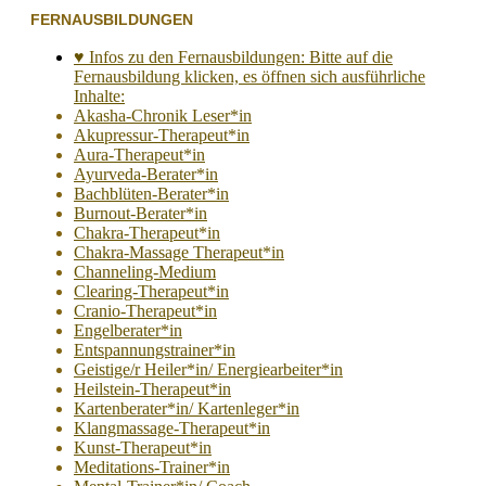
FERNAUSBILDUNGEN
♥ Infos zu den Fernausbildungen: Bitte auf die
Fernausbildung klicken, es öffnen sich ausführliche
Inhalte:
Akasha-Chronik Leser*in
Akupressur-Therapeut*in
Aura-Therapeut*in
Ayurveda-Berater*in
Bachblüten-Berater*in
Burnout-Berater*in
Chakra-Therapeut*in
Chakra-Massage Therapeut*in
Channeling-Medium
Clearing-Therapeut*in
Cranio-Therapeut*in
Engelberater*in
Entspannungstrainer*in
Geistige/r Heiler*in/ Energiearbeiter*in
Heilstein-Therapeut*in
Kartenberater*in/ Kartenleger*in
Klangmassage-Therapeut*in
Kunst-Therapeut*in
Meditations-Trainer*in