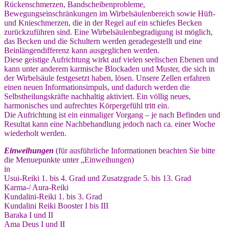
Rückenschmerzen, Bandscheibenprobleme,
Bewegungseinschränkungen im Wirbelsäulenbereich sowie Hüft-
und Knieschmerzen, die in der Regel auf ein schiefes Becken
zurückzuführen sind. Eine Wirbelsäulenbegradigung ist möglich,
das Becken und die Schultern werden geradegestellt und eine
Beinlängendifferenz kann ausgeglichen werden.
Diese geistige Aufrichtung wirkt auf vielen seelischen Ebenen und
kann unter anderem karmische Blockaden und Muster, die sich in
der Wirbelsäule festgesetzt haben, lösen. Unsere Zellen erfahren
einen neuen Informationsimpuls, und dadurch werden die
Selbstheilungskräfte nachhaltig aktiviert. Ein völlig neues,
harmonisches und aufrechtes Körpergefühl tritt ein.
Die Aufrichtung ist ein einmaliger Vorgang – je nach Befinden und
Resultat kann eine Nachbehandlung jedoch nach ca. einer Woche
wiederholt werden.
Einweihungen
(für ausführliche Informationen beachten Sie bitte
die Menuepunkte unter „Einweihungen)
in
Usui-Reiki 1. bis 4. Grad und Zusatzgrade 5. bis 13. Grad
Karma-/ Aura-Reiki
Kundalini-Reiki 1. bis 3. Grad
Kundalini Reiki Booster I bis III
Baraka I und II
Ama Deus I und II