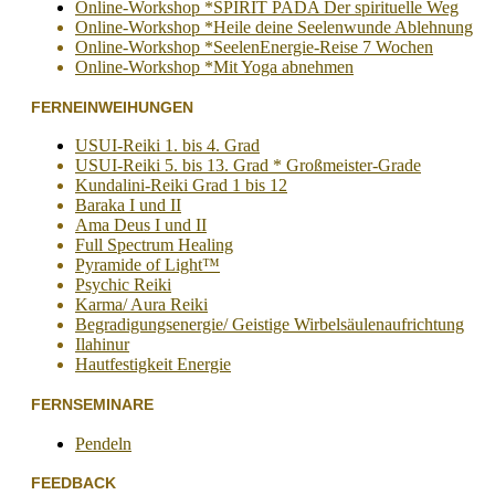
Online-Workshop *SPIRIT PADA Der spirituelle Weg
Online-Workshop *Heile deine Seelenwunde Ablehnung
Online-Workshop *SeelenEnergie-Reise 7 Wochen
Online-Workshop *Mit Yoga abnehmen
FERNEINWEIHUNGEN
USUI-Reiki 1. bis 4. Grad
USUI-Reiki 5. bis 13. Grad * Großmeister-Grade
Kundalini-Reiki Grad 1 bis 12
Baraka I und II
Ama Deus I und II
Full Spectrum Healing
Pyramide of Light™
Psychic Reiki
Karma/ Aura Reiki
Begradigungsenergie/ Geistige Wirbelsäulenaufrichtung
Ilahinur
Hautfestigkeit Energie
FERNSEMINARE
Pendeln
FEEDBACK