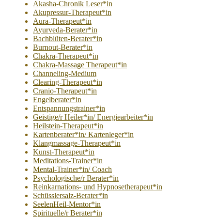
Akasha-Chronik Leser*in
Akupressur-Therapeut*in
Aura-Therapeut*in
Ayurveda-Berater*in
Bachblüten-Berater*in
Burnout-Berater*in
Chakra-Therapeut*in
Chakra-Massage Therapeut*in
Channeling-Medium
Clearing-Therapeut*in
Cranio-Therapeut*in
Engelberater*in
Entspannungstrainer*in
Geistige/r Heiler*in/ Energiearbeiter*in
Heilstein-Therapeut*in
Kartenberater*in/ Kartenleger*in
Klangmassage-Therapeut*in
Kunst-Therapeut*in
Meditations-Trainer*in
Mental-Trainer*in/ Coach
Psychologische/r Berater*in
Reinkarnations- und Hypnosetherapeut*in
Schüsslersalz-Berater*in
SeelenHeil-Mentor*in
Spirituelle/r Berater*in