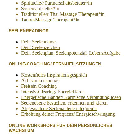
Spirituelle/r Partnerschaftsberater*in
Systemaufsteller*in
Traditionelle/r Thai Massage-Therapeut*in
Tantra-Massage Therapeut*in
SEELENREADINGS
Dein Seelenname
Dein Seelenzeichen
Dein Seelenplan, Seelenpotenzial, LebensAufgabe
ONLINE-COACHING/ FERN-HEILSITZUNGEN
Kostenfreies Inspirationsgespräch
Achtsamkeitspraxis
Freisein Coaching
Intensiv-Clearing/ Energieklären
Energetische Bänder/ Karmische Verbindung lösen
Seelenebene besuchen, erkennen und klären
Abgespaltene Seelenanteile integrieren
Erhöhung deiner Frequenz/ Energieschwingung
ONLINE-WORKSHOPS FÜR DEIN PERSÖNLICHES
WACHSTUM