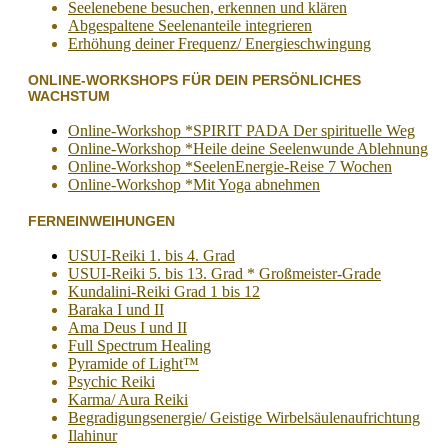
Seelenebene besuchen, erkennen und klären
Abgespaltene Seelenanteile integrieren
Erhöhung deiner Frequenz/ Energieschwingung
ONLINE-WORKSHOPS FÜR DEIN PERSÖNLICHES
WACHSTUM
Online-Workshop *SPIRIT PADA Der spirituelle Weg
Online-Workshop *Heile deine Seelenwunde Ablehnung
Online-Workshop *SeelenEnergie-Reise 7 Wochen
Online-Workshop *Mit Yoga abnehmen
FERNEINWEIHUNGEN
USUI-Reiki 1. bis 4. Grad
USUI-Reiki 5. bis 13. Grad * Großmeister-Grade
Kundalini-Reiki Grad 1 bis 12
Baraka I und II
Ama Deus I und II
Full Spectrum Healing
Pyramide of Light™
Psychic Reiki
Karma/ Aura Reiki
Begradigungsenergie/ Geistige Wirbelsäulenaufrichtung
Ilahinur