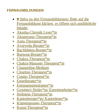
FERNAUSBILDUNGEN
♥ Infos zu den Fernausbildungen: Bitte auf die
Fernausbildung klicken, es öffnen sich ausführliche
Inhalte:
Akasha-Chronik Leser*in
Akupressur-Therapeut*in
Aura-Therapeut*in
Ayurveda-Berater*in
Bachblüten-Berater*in
Burnout-Berater*in
Chakra-Therapeut*in
Chakra-Massage Therapeut*in
Channeling-Medium
Clearing-Therapeut*in
Cranio-Therapeut*in
Engelberater*in
Entspannungstrainer*in
Geistige/r Heiler*in/ Energiearbeiter*in
Heilstein-Therapeut*in
Kartenberater*in/ Kartenleger*in
Klangmassage-Therapeut*in
Kunst-Therapeut*in