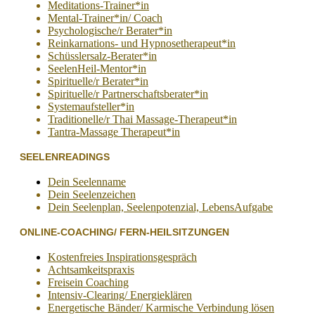
Meditations-Trainer*in
Mental-Trainer*in/ Coach
Psychologische/r Berater*in
Reinkarnations- und Hypnosetherapeut*in
Schüsslersalz-Berater*in
SeelenHeil-Mentor*in
Spirituelle/r Berater*in
Spirituelle/r Partnerschaftsberater*in
Systemaufsteller*in
Traditionelle/r Thai Massage-Therapeut*in
Tantra-Massage Therapeut*in
SEELENREADINGS
Dein Seelenname
Dein Seelenzeichen
Dein Seelenplan, Seelenpotenzial, LebensAufgabe
ONLINE-COACHING/ FERN-HEILSITZUNGEN
Kostenfreies Inspirationsgespräch
Achtsamkeitspraxis
Freisein Coaching
Intensiv-Clearing/ Energieklären
Energetische Bänder/ Karmische Verbindung lösen