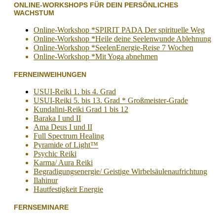
ONLINE-WORKSHOPS FÜR DEIN PERSÖNLICHES
WACHSTUM
Online-Workshop *SPIRIT PADA Der spirituelle Weg
Online-Workshop *Heile deine Seelenwunde Ablehnung
Online-Workshop *SeelenEnergie-Reise 7 Wochen
Online-Workshop *Mit Yoga abnehmen
FERNEINWEIHUNGEN
USUI-Reiki 1. bis 4. Grad
USUI-Reiki 5. bis 13. Grad * Großmeister-Grade
Kundalini-Reiki Grad 1 bis 12
Baraka I und II
Ama Deus I und II
Full Spectrum Healing
Pyramide of Light™
Psychic Reiki
Karma/ Aura Reiki
Begradigungsenergie/ Geistige Wirbelsäulenaufrichtung
Ilahinur
Hautfestigkeit Energie
FERNSEMINARE