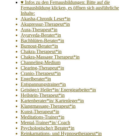
♥ Infos zu den Fernausbildungen: Bitte auf die
Fernausbildung klicken, es öffnen sich ausführliche
Inhalte:
Akasha-Chronik Leser*in
Akupressur-Therapeut*in
Aura-Therapeut*in
Ayurveda-Berater*in
Bachblüten-Berater*in
Burnout-Berater*in
Chakra-Therapeut*in
Chakra-Massage Therapeut*in
Channeling-Medium
Clearing-Therapeut*in
Cranio-Therapeut*in
Engelberater*in
Entspannungstrainer*in
Geistige/r Heiler*in/ Energiearbeiter*in
Heilstein-Therapeut*in
Kartenberater*in/ Kartenleger*in
Klangmassage-Therapeut*in
Kunst-Therapeut*in
Meditations-Trainer*in
Mental-Trainer*in/ Coach
Psychologische/r Berater*in
Reinkarnations- und Hypnosetherapeut*in