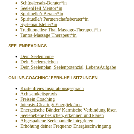
Schüsslersalz-Berater*in
SeelenHeil-Mentor*in
Spirituelle/r Berater*in
Spirituelle/r Partnerschaftsberater*in
Systemaufsteller*in
Traditionelle/r Thai Massage-Therapeut*in
Tantra-Massage Therapeut*in
SEELENREADINGS
Dein Seelenname
Dein Seelenzeichen
Dein Seelenplan, Seelenpotenzial, LebensAufgabe
ONLINE-COACHING/ FERN-HEILSITZUNGEN
Kostenfreies Inspirationsgespräch
Achtsamkeitspraxis
Freisein Coaching
Intensiv-Clearing/ Energieklären
Energetische Bänder/ Karmische Verbindung lösen
Seelenebene besuchen, erkennen und klären
Abgespaltene Seelenanteile integrieren
Erhöhung deiner Frequenz/ Energieschwingung