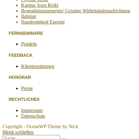
Karma/ Aura Reiki
Begradigungsenergie/ Geistige Wirbelsäulenaufrichtung
Ilahinur
Hautfestigkeit Energie
FERNSEMINARE
Pendeln
FEEDBACK
Klientenstimmen
HONORAR
Preise
RECHTLICHES
Impressum
Datenschutz
Copyright - OceanWP Theme by Nick
Menü schließen