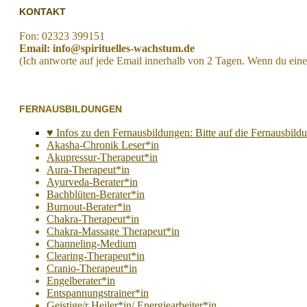
KONTAKT
Fon: 02323 399151
Email: info@spirituelles-wachstum.de
(Ich antworte auf jede Email innerhalb von 2 Tagen. Wenn du eine
FERNAUSBILDUNGEN
♥ Infos zu den Fernausbildungen: Bitte auf die Fernausbildun
Akasha-Chronik Leser*in
Akupressur-Therapeut*in
Aura-Therapeut*in
Ayurveda-Berater*in
Bachblüten-Berater*in
Burnout-Berater*in
Chakra-Therapeut*in
Chakra-Massage Therapeut*in
Channeling-Medium
Clearing-Therapeut*in
Cranio-Therapeut*in
Engelberater*in
Entspannungstrainer*in
Geistige/r Heiler*in/ Energiearbeiter*in