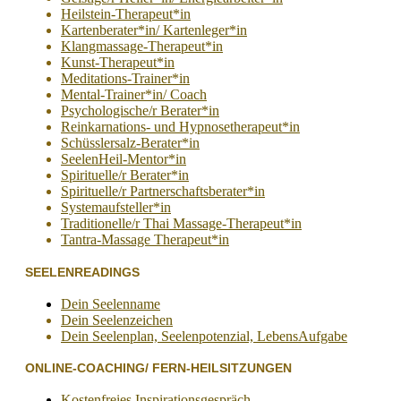
Heilstein-Therapeut*in
Kartenberater*in/ Kartenleger*in
Klangmassage-Therapeut*in
Kunst-Therapeut*in
Meditations-Trainer*in
Mental-Trainer*in/ Coach
Psychologische/r Berater*in
Reinkarnations- und Hypnosetherapeut*in
Schüsslersalz-Berater*in
SeelenHeil-Mentor*in
Spirituelle/r Berater*in
Spirituelle/r Partnerschaftsberater*in
Systemaufsteller*in
Traditionelle/r Thai Massage-Therapeut*in
Tantra-Massage Therapeut*in
SEELENREADINGS
Dein Seelenname
Dein Seelenzeichen
Dein Seelenplan, Seelenpotenzial, LebensAufgabe
ONLINE-COACHING/ FERN-HEILSITZUNGEN
Kostenfreies Inspirationsgespräch