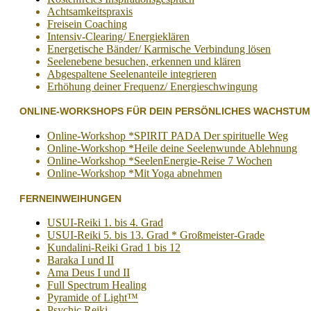
Achtsamkeitspraxis
Freisein Coaching
Intensiv-Clearing/ Energieklären
Energetische Bänder/ Karmische Verbindung lösen
Seelenebene besuchen, erkennen und klären
Abgespaltene Seelenanteile integrieren
Erhöhung deiner Frequenz/ Energieschwingung
ONLINE-WORKSHOPS FÜR DEIN PERSÖNLICHES WACHSTUM
Online-Workshop *SPIRIT PADA Der spirituelle Weg
Online-Workshop *Heile deine Seelenwunde Ablehnung
Online-Workshop *SeelenEnergie-Reise 7 Wochen
Online-Workshop *Mit Yoga abnehmen
FERNEINWEIHUNGEN
USUI-Reiki 1. bis 4. Grad
USUI-Reiki 5. bis 13. Grad * Großmeister-Grade
Kundalini-Reiki Grad 1 bis 12
Baraka I und II
Ama Deus I und II
Full Spectrum Healing
Pyramide of Light™
Psychic Reiki