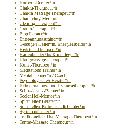
Burnout-Berater*in
Chakra-Therapeut*in
Chakra-Massage Therapeut*in
Channeling-Medium
Clearing-Therapeut*in
Cranio-Therapeut*in
Engelberater*in
Entspannungstrainer*in
Geistige/r Heiler*in/ Energiearbeiter*in
Heilstein-Therapeut*in
Kartenberater*in/ Kartenleger*in
Klangmassage-Therapeut*in
Kunst-Therapeut*in
Meditations-Trainer*in
Mental-Trainer*in/ Coach
Psychologische/r Berater*in
Reinkarnations- und Hypnosetherapeut*in
Schüsslersalz-Berater*in
SeelenHeil-Mentor*in
Spirituelle/r Berater*in
Spirituelle/r Partnerschaftsberater*in
Systemaufsteller*in
Traditionelle/r Thai Massage-Therapeut*in
Tantra-Massage Therapeut*in