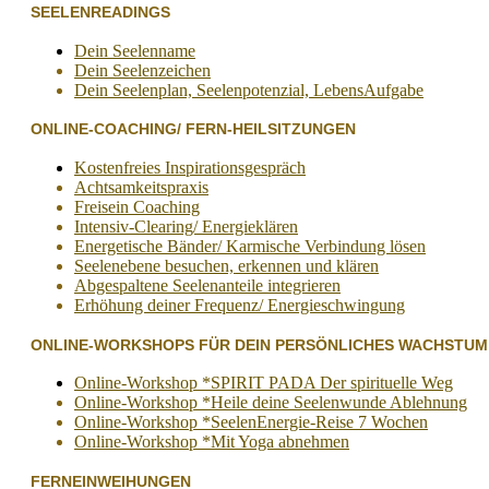
SEELENREADINGS
Dein Seelenname
Dein Seelenzeichen
Dein Seelenplan, Seelenpotenzial, LebensAufgabe
ONLINE-COACHING/ FERN-HEILSITZUNGEN
Kostenfreies Inspirationsgespräch
Achtsamkeitspraxis
Freisein Coaching
Intensiv-Clearing/ Energieklären
Energetische Bänder/ Karmische Verbindung lösen
Seelenebene besuchen, erkennen und klären
Abgespaltene Seelenanteile integrieren
Erhöhung deiner Frequenz/ Energieschwingung
ONLINE-WORKSHOPS FÜR DEIN PERSÖNLICHES WACHSTUM
Online-Workshop *SPIRIT PADA Der spirituelle Weg
Online-Workshop *Heile deine Seelenwunde Ablehnung
Online-Workshop *SeelenEnergie-Reise 7 Wochen
Online-Workshop *Mit Yoga abnehmen
FERNEINWEIHUNGEN