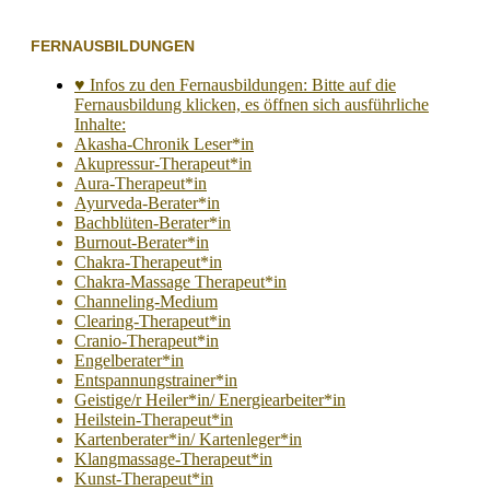
FERNAUSBILDUNGEN
♥ Infos zu den Fernausbildungen: Bitte auf die
Fernausbildung klicken, es öffnen sich ausführliche
Inhalte:
Akasha-Chronik Leser*in
Akupressur-Therapeut*in
Aura-Therapeut*in
Ayurveda-Berater*in
Bachblüten-Berater*in
Burnout-Berater*in
Chakra-Therapeut*in
Chakra-Massage Therapeut*in
Channeling-Medium
Clearing-Therapeut*in
Cranio-Therapeut*in
Engelberater*in
Entspannungstrainer*in
Geistige/r Heiler*in/ Energiearbeiter*in
Heilstein-Therapeut*in
Kartenberater*in/ Kartenleger*in
Klangmassage-Therapeut*in
Kunst-Therapeut*in