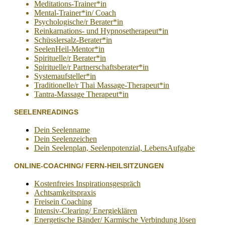
Meditations-Trainer*in
Mental-Trainer*in/ Coach
Psychologische/r Berater*in
Reinkarnations- und Hypnosetherapeut*in
Schüsslersalz-Berater*in
SeelenHeil-Mentor*in
Spirituelle/r Berater*in
Spirituelle/r Partnerschaftsberater*in
Systemaufsteller*in
Traditionelle/r Thai Massage-Therapeut*in
Tantra-Massage Therapeut*in
SEELENREADINGS
Dein Seelenname
Dein Seelenzeichen
Dein Seelenplan, Seelenpotenzial, LebensAufgabe
ONLINE-COACHING/ FERN-HEILSITZUNGEN
Kostenfreies Inspirationsgespräch
Achtsamkeitspraxis
Freisein Coaching
Intensiv-Clearing/ Energieklären
Energetische Bänder/ Karmische Verbindung lösen