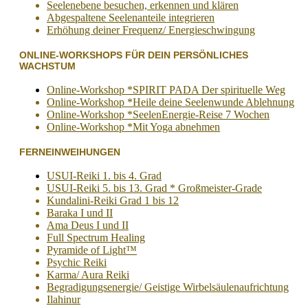
Seelenebene besuchen, erkennen und klären
Abgespaltene Seelenanteile integrieren
Erhöhung deiner Frequenz/ Energieschwingung
ONLINE-WORKSHOPS FÜR DEIN PERSÖNLICHES
WACHSTUM
Online-Workshop *SPIRIT PADA Der spirituelle Weg
Online-Workshop *Heile deine Seelenwunde Ablehnung
Online-Workshop *SeelenEnergie-Reise 7 Wochen
Online-Workshop *Mit Yoga abnehmen
FERNEINWEIHUNGEN
USUI-Reiki 1. bis 4. Grad
USUI-Reiki 5. bis 13. Grad * Großmeister-Grade
Kundalini-Reiki Grad 1 bis 12
Baraka I und II
Ama Deus I und II
Full Spectrum Healing
Pyramide of Light™
Psychic Reiki
Karma/ Aura Reiki
Begradigungsenergie/ Geistige Wirbelsäulenaufrichtung
Ilahinur