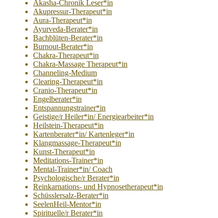
Akasha-Chronik Leser*in
Akupressur-Therapeut*in
Aura-Therapeut*in
Ayurveda-Berater*in
Bachblüten-Berater*in
Burnout-Berater*in
Chakra-Therapeut*in
Chakra-Massage Therapeut*in
Channeling-Medium
Clearing-Therapeut*in
Cranio-Therapeut*in
Engelberater*in
Entspannungstrainer*in
Geistige/r Heiler*in/ Energiearbeiter*in
Heilstein-Therapeut*in
Kartenberater*in/ Kartenleger*in
Klangmassage-Therapeut*in
Kunst-Therapeut*in
Meditations-Trainer*in
Mental-Trainer*in/ Coach
Psychologische/r Berater*in
Reinkarnations- und Hypnosetherapeut*in
Schüsslersalz-Berater*in
SeelenHeil-Mentor*in
Spirituelle/r Berater*in