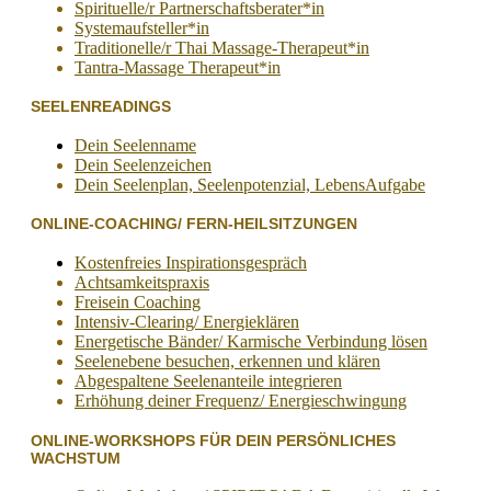
Spirituelle/r Partnerschaftsberater*in
Systemaufsteller*in
Traditionelle/r Thai Massage-Therapeut*in
Tantra-Massage Therapeut*in
SEELENREADINGS
Dein Seelenname
Dein Seelenzeichen
Dein Seelenplan, Seelenpotenzial, LebensAufgabe
ONLINE-COACHING/ FERN-HEILSITZUNGEN
Kostenfreies Inspirationsgespräch
Achtsamkeitspraxis
Freisein Coaching
Intensiv-Clearing/ Energieklären
Energetische Bänder/ Karmische Verbindung lösen
Seelenebene besuchen, erkennen und klären
Abgespaltene Seelenanteile integrieren
Erhöhung deiner Frequenz/ Energieschwingung
ONLINE-WORKSHOPS FÜR DEIN PERSÖNLICHES
WACHSTUM