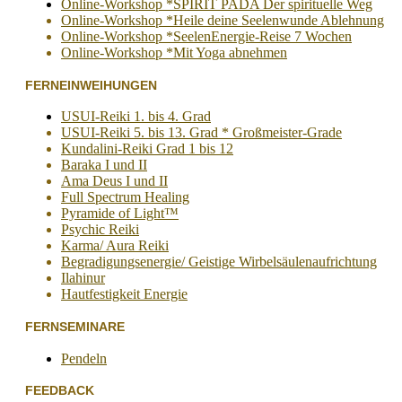
Online-Workshop *SPIRIT PADA Der spirituelle Weg
Online-Workshop *Heile deine Seelenwunde Ablehnung
Online-Workshop *SeelenEnergie-Reise 7 Wochen
Online-Workshop *Mit Yoga abnehmen
FERNEINWEIHUNGEN
USUI-Reiki 1. bis 4. Grad
USUI-Reiki 5. bis 13. Grad * Großmeister-Grade
Kundalini-Reiki Grad 1 bis 12
Baraka I und II
Ama Deus I und II
Full Spectrum Healing
Pyramide of Light™
Psychic Reiki
Karma/ Aura Reiki
Begradigungsenergie/ Geistige Wirbelsäulenaufrichtung
Ilahinur
Hautfestigkeit Energie
FERNSEMINARE
Pendeln
FEEDBACK